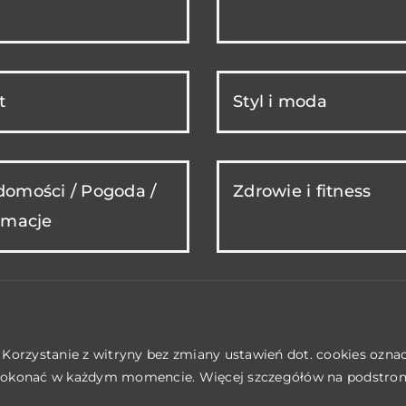
t
Styl i moda
omości / Pogoda /
Zdrowie i fitness
rmacje
. Korzystanie z witryny bez zmiany ustawień dot. cookies ozn
okonać w każdym momencie. Więcej szczegółów na podstro