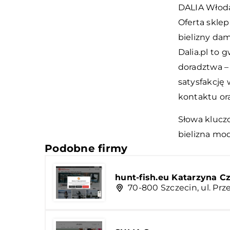
DALIA Włoda
Oferta skle
bielizny dam
Dalia.pl to 
doradztwa – 
satysfakcję 
kontaktu or
Słowa klucz
bielizna mo
Podobne firmy
hunt-fish.eu Katarzyna C
70-800 Szczecin, ul. Prz