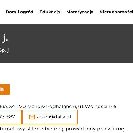
Dom i ogród
Edukacja
Motoryzacja
Nieruchomośc
j.
p. j.
da
kie, 34-220 Maków Podhalański, ul. Wolności 145
771687
sklep@dalia.pl
internetowy sklep z bielizną, prowadzony przez firmę