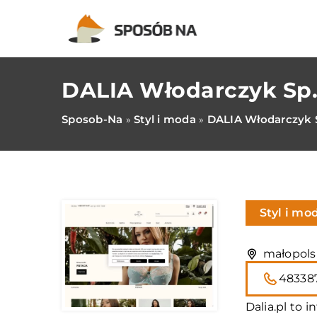
DALIA Włodarczyk Sp. 
Sposob-Na
Styl i moda
DALIA Włodarczyk S
»
»
Styl i mo
małopols
48338
Dalia.pl to 