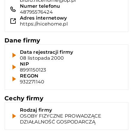
biuro.nicehome@op.pl
Numer telefonu
48795576424
Adres internetowy
https://nicehome.pl
Dane firmy
Data rejestracji firmy
08 listopada 2000
NIP
8991150123
REGON
932271140
Cechy firmy
Rodzaj firmy
OSOBY FIZYCZNE PROWADZĄCE
DZIAŁALNOŚĆ GOSPODARCZĄ