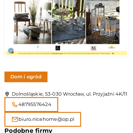
Dom i ogród
Dolnośląskie, 53-030 Wrocław, ul. Przyjaźni 4K/11
48795576424
biuro.nicehome@op.pl
Podobne firmy