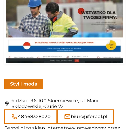
Styl i moda
łódzkie, 96-100 Skierniewice, ul. Marii
Skłodowskiej-Curie 72
48468328020
biuro@ferpol.pl
Ferpol.pl to sklep internetowy prowadzony przez