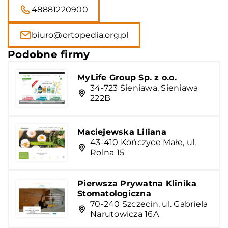
48881220900
biuro@ortopedia.org.pl
Podobne firmy
MyLife Group Sp. z o.o.
34-723 Sieniawa, Sieniawa
222B
Maciejewska Liliana
43-410 Kończyce Małe, ul.
Rolna 15
Pierwsza Prywatna Klinika
Stomatologiczna
70-240 Szczecin, ul. Gabriela
Narutowicza 16A