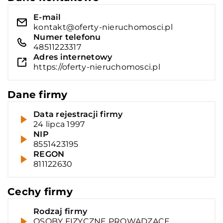
E-mail
kontakt@oferty-nieruchomosci.pl
Numer telefonu
48511223317
Adres internetowy
https://oferty-nieruchomosci.pl
Dane firmy
Data rejestracji firmy
24 lipca 1997
NIP
8551423195
REGON
811122630
Cechy firmy
Rodzaj firmy
OSOBY FIZYCZNE PROWADZĄCE