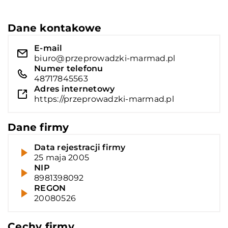
Dane kontakowe
E-mail
biuro@przeprowadzki-marmad.pl
Numer telefonu
48717845563
Adres internetowy
https://przeprowadzki-marmad.pl
Dane firmy
Data rejestracji firmy
25 maja 2005
NIP
8981398092
REGON
20080526
Cechy firmy