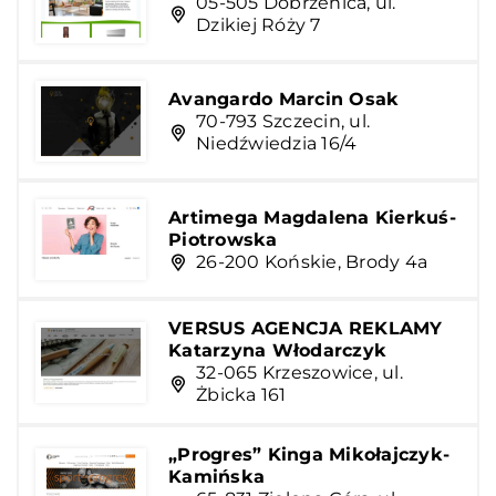
05-505 Dobrzenica, ul.
Dzikiej Róży 7
Avangardo Marcin Osak
70-793 Szczecin, ul.
Niedźwiedzia 16/4
Artimega Magdalena Kierkuś-
Piotrowska
26-200 Końskie, Brody 4a
VERSUS AGENCJA REKLAMY
Katarzyna Włodarczyk
32-065 Krzeszowice, ul.
Żbicka 161
„Progres” Kinga Mikołajczyk-
Kamińska