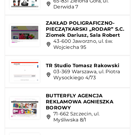
65-831 Zielona Góra, ul.
Derwida 7
ZAKŁAD POLIGRAFICZNO-
PIECZĄTKARSKI „RODAR” S.C.
Ziomek Dariusz, Sala Robert
43-600 Jaworzno, ul. św.
Wojciecha 95
TR Studio Tomasz Rakowski
03-369 Warszawa, ul. Piotra
Wysockiego 4/73
BUTTERFLY AGENCJA
REKLAMOWA AGNIESZKA
BOROWY
71-662 Szczecin, ul.
Myśliwska 8/1