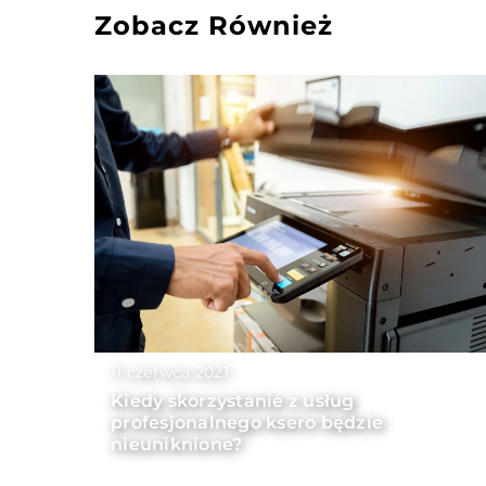
Zobacz Również
11 czerwca 2021
Kiedy skorzystanie z usług
profesjonalnego ksero będzie
nieuniknione?