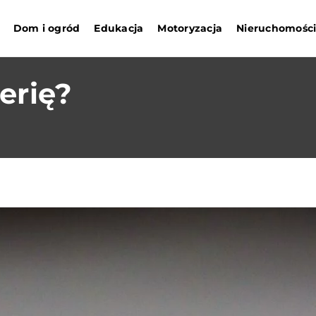
Dom i ogród
Edukacja
Motoryzacja
Nieruchomośc
erię?