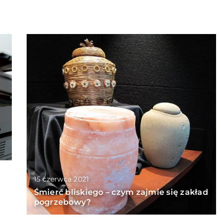
15 czerwca 2021
Śmierć bliskiego – czym zajmie się zakład
pogrzebowy?