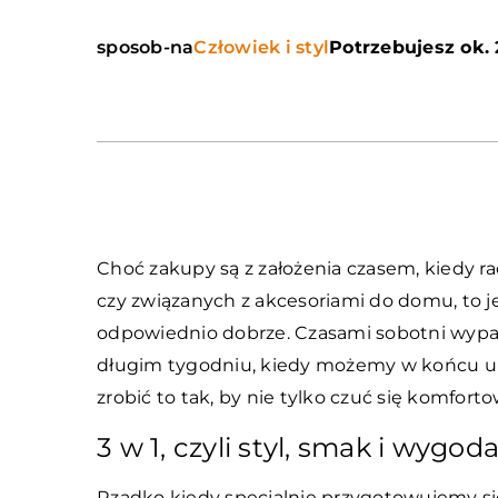
sposob-na
Człowiek i styl
Potrzebujesz ok. 
Choć zakupy są z założenia czasem, kiedy ra
czy związanych z akcesoriami do domu, to 
odpowiednio dobrze. Czasami sobotni wypad 
długim tygodniu, kiedy możemy w końcu ub
zrobić to tak, by nie tylko czuć się komfort
3 w 1, czyli styl, smak i wygod
Rzadko kiedy specjalnie przygotowujemy si