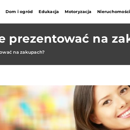
Dom i ogród
Edukacja
Motoryzacja
Nieruchomośc
ie prezentować na z
tować na zakupach?