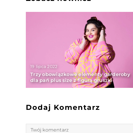
19 lipca 2022
Trzy obowiązkowe elementy garderoby
dla pań plus size z figurą gruszki
Dodaj Komentarz