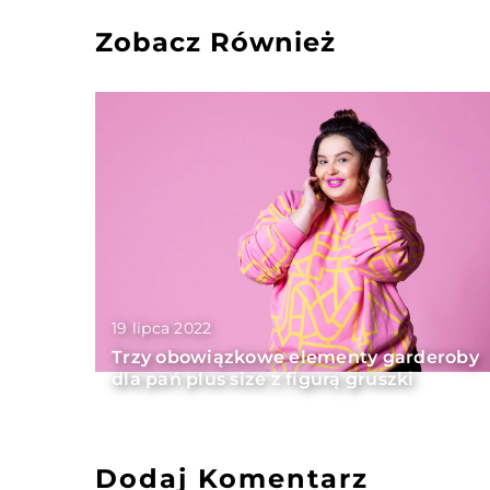
Zobacz Również
19 lipca 2022
Trzy obowiązkowe elementy garderoby
dla pań plus size z figurą gruszki
Dodaj Komentarz