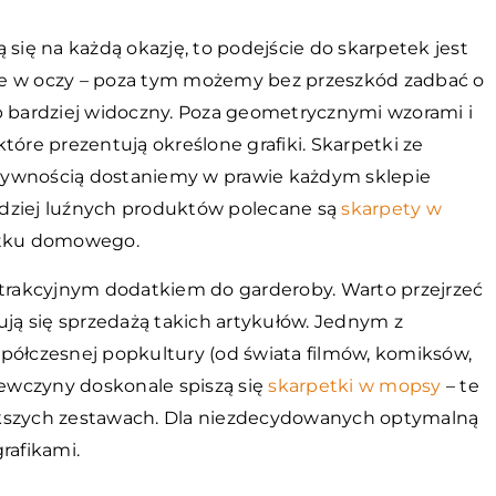
 się na każdą okazję, to podejście do skarpetek jest
źnie w oczy – poza tym możemy bez przeszkód zadbać o
b bardziej widoczny. Poza geometrycznymi wzorami i
tóre prezentują określone grafiki. Skarpetki ze
żywnością dostaniemy w prawie każdym sklepie
rdziej luźnych produktów polecane są
skarpety w
żytku domowego.
atrakcyjnym dodatkiem do garderoby. Warto przejrzeć
ują się sprzedażą takich artykułów. Jednym z
półczesnej popkultury (od świata filmów, komiksów,
iewczyny doskonale spiszą się
skarpetki w mopsy
– te
ększych zestawach. Dla niezdecydowanych optymalną
rafikami.