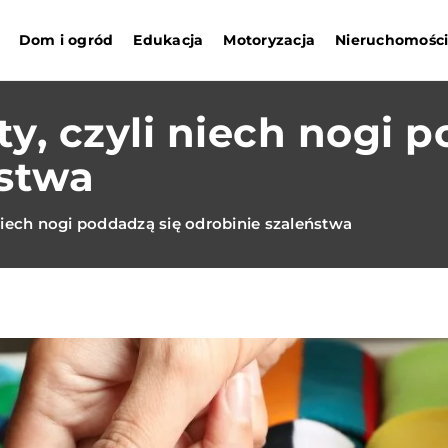
Dom i ogród
Edukacja
Motoryzacja
Nieruchomośc
y, czyli niech nogi 
ństwa
niech nogi poddadzą się odrobinie szaleństwa