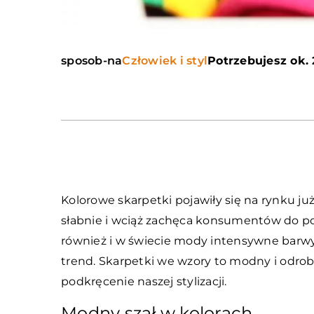
sposob-na
Człowiek i styl
Potrzebujesz ok. 
Kolorowe skarpetki pojawiły się na rynku już
słabnie i wciąż zachęca konsumentów do pos
również i w świecie mody intensywne barwy,
trend. Skarpetki we wzory to modny i odrob
podkręcenie naszej stylizacji.
Modny szał w kolorach