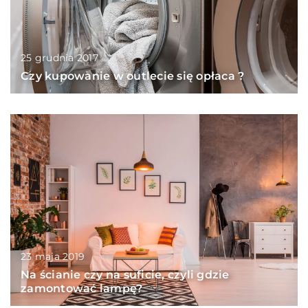
25 grudnia 2017
Czy kupowanie w outlecie się opłaca ?
23 maja 2019
Na ścianie czy na suficie, czyli gdzie
zamontować lampę?