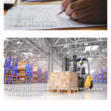
13 lutego 2023
Rodzaje umów o pracę
12 lutego 2021
Wyposażenie usprawniające codzienną pracę
na magazynach