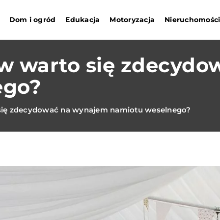
Dom i ogród
Edukacja
Motoryzacja
Nieruchomośc
w warto się zdecyd
ego?
się zdecydować na wynajem namiotu weselnego?