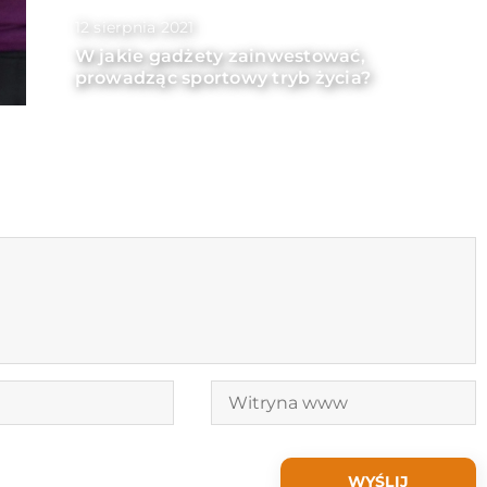
12 sierpnia 2021
W jakie gadżety zainwestować,
prowadząc sportowy tryb życia?