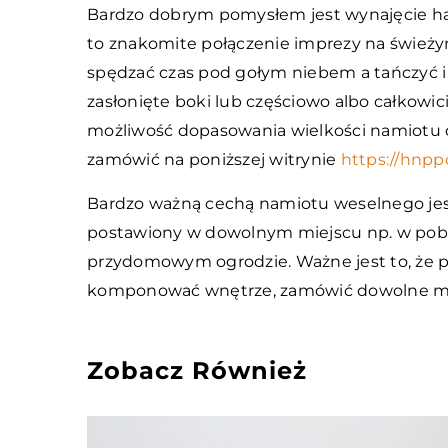
Bardzo dobrym pomysłem jest wynajęcie hal
to znakomite połączenie imprezy na świeży
spędzać czas pod gołym niebem a tańczyć 
zasłonięte boki lub częściowo albo całkowici
możliwość dopasowania wielkości namiotu d
zamówić na poniższej witrynie
https://hnpp
Bardzo ważną cechą namiotu weselnego jes
postawiony w dowolnym miejscu np. w pobliż
przydomowym ogrodzie. Ważne jest to, że p
komponować wnętrze, zamówić dowolne mebl
Zobacz Również