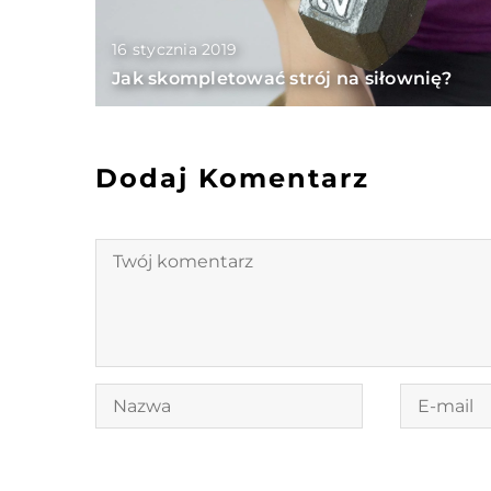
16 stycznia 2019
Jak skompletować strój na siłownię?
Dodaj Komentarz