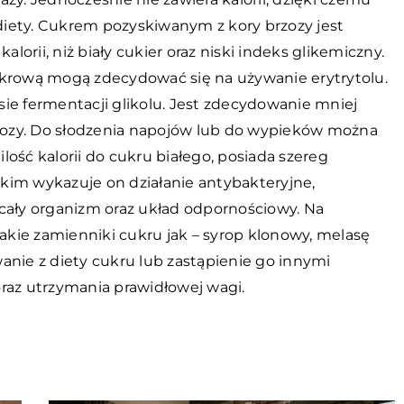
iety. Cukrem pozyskiwanym z kory brzozy jest
alorii, niż biały cukier oraz niski indeks glikemiczny.
ukrową mogą zdecydować się na używanie erytrytolu.
ie fermentacji glikolu. Jest zdecydowanie mniej
ukozy. Do słodzenia napojów lub do wypieków można
ość kalorii do cukru białego, posiada szereg
kim wykazuje on działanie antybakteryjne,
cały organizm oraz układ odpornościowy. Na
kie zamienniki cukru jak – syrop klonowy, melasę
anie z diety cukru lub zastąpienie go innymi
raz utrzymania prawidłowej wagi.