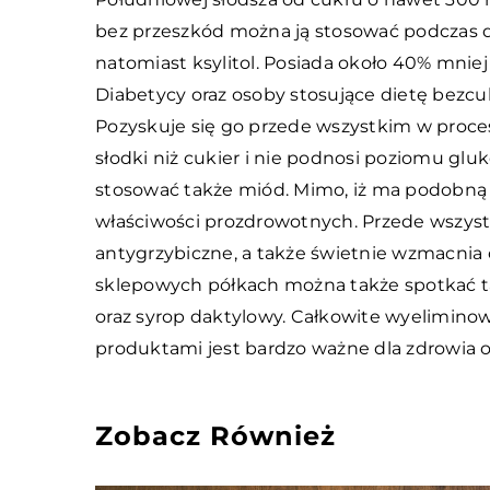
bez przeszkód można ją stosować podczas d
natomiast ksylitol. Posiada około 40% mniej k
Diabetycy oraz osoby stosujące dietę bezc
Pozyskuje się go przede wszystkim w proces
słodki niż cukier i nie podnosi poziomu gl
stosować także miód. Mimo, iż ma podobną il
właściwości prozdrowotnych. Przede wszyst
antygrzybiczne, a także świetnie wzmacnia 
sklepowych półkach można także spotkać ta
oraz syrop daktylowy. Całkowite wyeliminow
produktami jest bardzo ważne dla zdrowia o
Zobacz Również