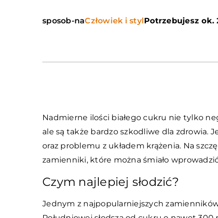
sposob-na
Człowiek i styl
Potrzebujesz ok. 
Nadmierne ilości białego cukru nie tylko n
ale są także bardzo szkodliwe dla zdrowia
oraz problemu z układem krążenia. Na szczęś
zamienniki, które można śmiało wprowadzić 
Czym najlepiej słodzić?
Jednym z najpopularniejszych zamienników
Południowej słodsza od cukru o nawet 300 ra