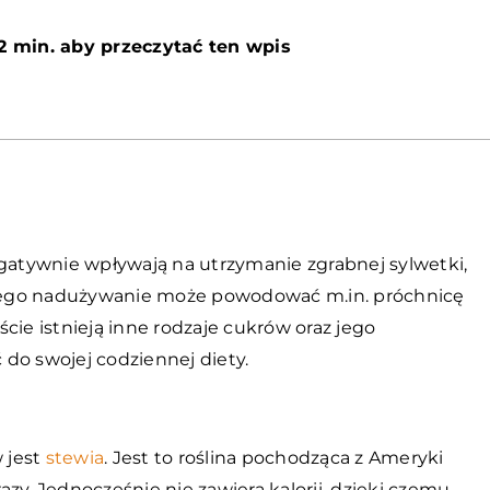
2 min. aby przeczytać ten wpis
egatywnie wpływają na utrzymanie zgrabnej sylwetki,
. Jego nadużywanie może powodować m.in. próchnicę
cie istnieją inne rodzaje cukrów oraz jego
do swojej codziennej diety.
 jest
stewia
. Jest to roślina pochodząca z Ameryki
zy. Jednocześnie nie zawiera kalorii, dzięki czemu