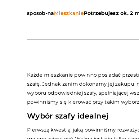
sposob-na
Mieszkanie
Potrzebujesz ok. 2 m
Każde mieszkanie powinno posiadać przest
szafę. Jednak zanim dokonamy jej zakupu,
wyboru odpowiedniej szafy, spełniającej w
powinniśmy się kierować przy takim wybor
Wybór szafy idealnej
Pierwszą kwestią, jaką powinniśmy rozważyć 
ma ona zajmować. Ważna jest nie tylko szerok