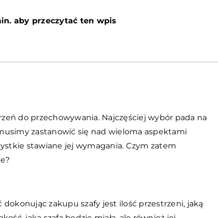
in. aby przeczytać ten wpis
rzeń do przechowywania. Najczęściej wybór pada na
 musimy zastanowić się nad wieloma aspektami
szystkie stawiane jej wymagania. Czym zatem
ze?
dokonując zakupu szafy jest ilość przestrzeni, jaką
ość, jaką szafa będzie miała, ale również jej