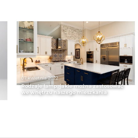
07 kwietnia 2022
Rodzaje lamp, jakie można zastosować
we wnętrzu naszego mieszkania