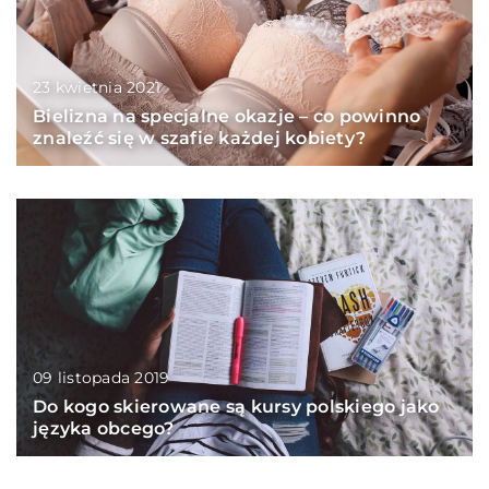
23 kwietnia 2021
Bielizna na specjalne okazje – co powinno
znaleźć się w szafie każdej kobiety?
09 listopada 2019
Do kogo skierowane są kursy polskiego jako
języka obcego?