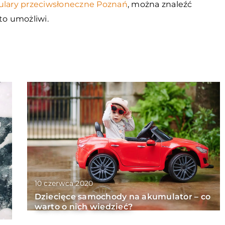
ulary przeciwsłoneczne Poznań
, można znaleźć
to umożliwi.
10 czerwca 2020
Dziecięce samochody na akumulator – co
warto o nich wiedzieć?