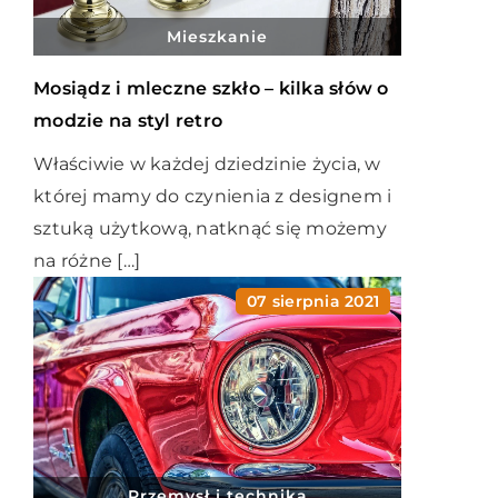
Mieszkanie
Mosiądz i mleczne szkło – kilka słów o
modzie na styl retro
Właściwie w każdej dziedzinie życia, w
której mamy do czynienia z designem i
sztuką użytkową, natknąć się możemy
na różne […]
07 sierpnia 2021
Przemysł i technika