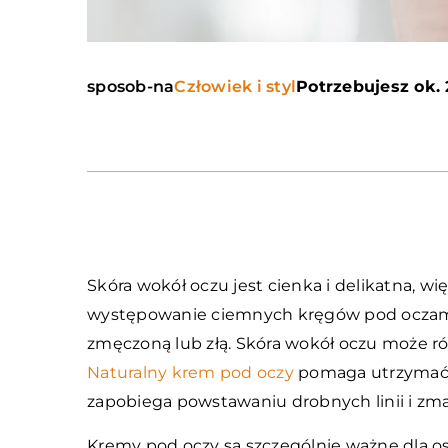
sposob-na
Człowiek i styl
Potrzebujesz ok. 
Skóra wokół oczu jest cienka i delikatna, 
występowanie ciemnych kręgów pod oczami,
zmęczoną lub złą. Skóra wokół oczu może rów
Naturalny krem pod oczy
pomaga utrzymać n
zapobiega powstawaniu drobnych linii i zma
Kremy pod oczy są szczególnie ważne dla osó