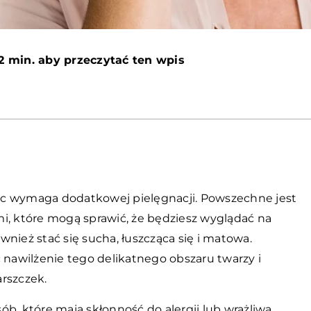
2 min. aby przeczytać ten wpis
więc wymaga dodatkowej pielęgnacji. Powszechne jest
 które mogą sprawić, że będziesz wyglądać na
nież stać się sucha, łuszcząca się i matowa.
awilżenie tego delikatnego obszaru twarzy i
rszczek.
b, które mają skłonność do alergii lub wrażliwą