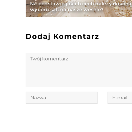
Na podstawie jakich cech należy dokona
wyboru sali na nasze wesele?
Dodaj Komentarz