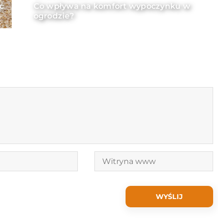
ć
Co wpływa na komfort wypoczynku w
ogrodzie?