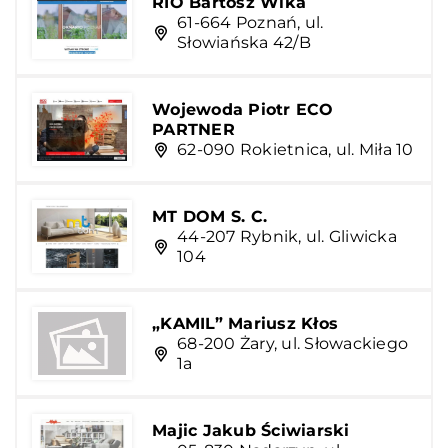
RIO Bartosz Wika
61-664 Poznań, ul.
Słowiańska 42/B
Wojewoda Piotr ECO
PARTNER
62-090 Rokietnica, ul. Miła 10
MT DOM S. C.
44-207 Rybnik, ul. Gliwicka
104
„KAMIL” Mariusz Kłos
68-200 Żary, ul. Słowackiego
1a
Majic Jakub Ściwiarski