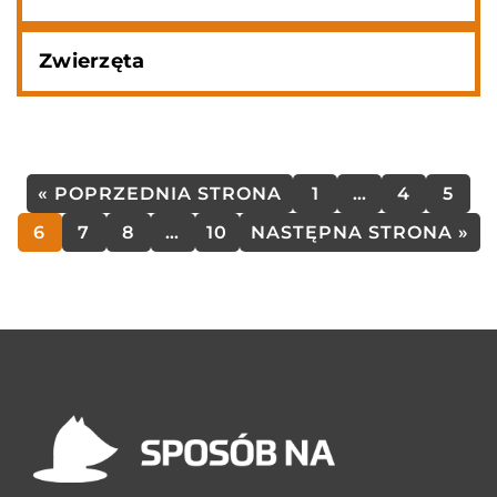
Zwierzęta
« POPRZEDNIA STRONA
1
…
4
5
6
7
8
…
10
NASTĘPNA STRONA »