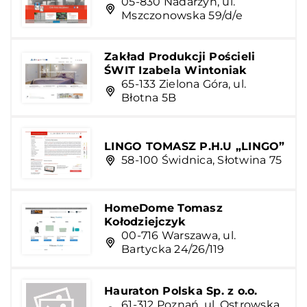
05-830 Nadarzyn, ul.
Mszczonowska 59/d/e
Zakład Produkcji Pościeli
ŚWIT Izabela Wintoniak
65-133 Zielona Góra, ul.
Błotna 5B
LINGO TOMASZ P.H.U „LINGO”
58-100 Świdnica, Słotwina 75
HomeDome Tomasz
Kołodziejczyk
00-716 Warszawa, ul.
Bartycka 24/26/119
Hauraton Polska Sp. z o.o.
61-312 Poznań, ul. Ostrowska