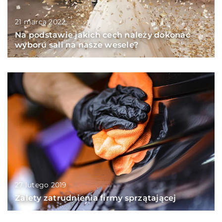
21 marca 2022
Na podstawie jakich cech należy dokonać
wyboru sali na nasze wesele?
27 lutego 2019
Zalety zatrudnienia firmy sprzątającej