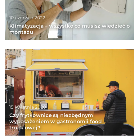
10 czerwca 2022
Klimatyzacja – wszystko co musisz wiedzieć o
montażu
15 kwietnia 2020
Czy frytkownice są niezbędnym
wyposażeniem w gastronomii food
truck’owej?