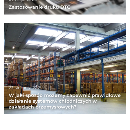
Zastosowanie druku DTG
23 sierpnia 2021
W jaki sposób możemy zapewnić prawidłowe
działanie systemów chłodniczych w
zakładach przemysłowych?