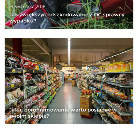
19 września 2018
Jak zwiększyć odszkodowanie z OC sprawcy
wypadku?
27 czerwca 2021
Jakie oprogramowanie warto posiadać w
swoim sklepie?