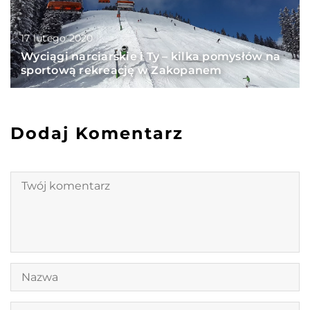
17 lutego 2020
Wyciągi narciarskie i Ty – kilka pomysłów na
sportową rekreację w Zakopanem
Dodaj Komentarz