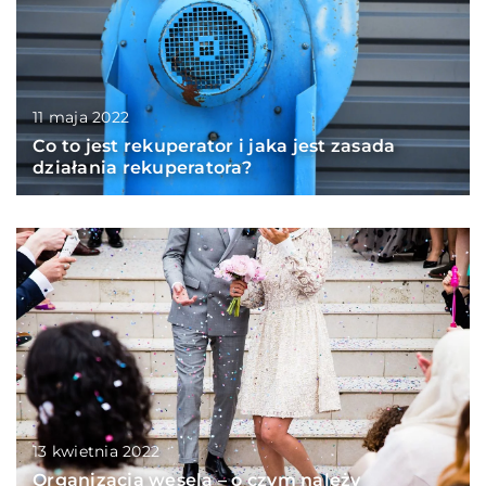
11 maja 2022
Co to jest rekuperator i jaka jest zasada
działania rekuperatora?
13 kwietnia 2022
Organizacja wesela – o czym należy