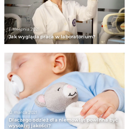
11 sierpnia 2021
Jak wygląda praca w laboratorium?
12 marca 2021
Dlaczego odzież dla niemowląt powinna być
wysokiej jakości?