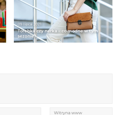
09 lipca 2021
Torebka czy nerka – co modne w tym
sezonie?