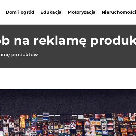
Dom i ogród
Edukacja
Motoryzacja
Nieruchomośc
ób na reklamę produ
lamę produktów