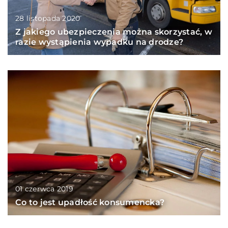
28 listopada 2020
Z jakiego ubezpieczenia można skorzystać, w
razie wystąpienia wypadku na drodze?
01 czerwca 2019
Co to jest upadłość konsumencka?