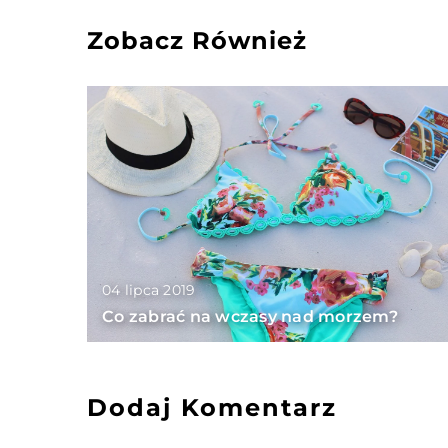
Zobacz Również
04 lipca 2019
Co zabrać na wczasy nad morzem?
Dodaj Komentarz