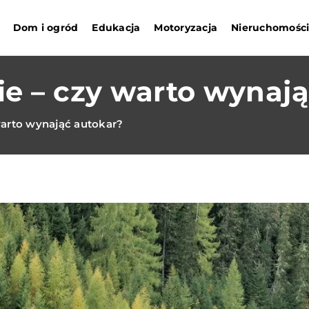
Dom i ogród
Edukacja
Motoryzacja
Nieruchomośc
e – czy warto wynaj
warto wynająć autokar?