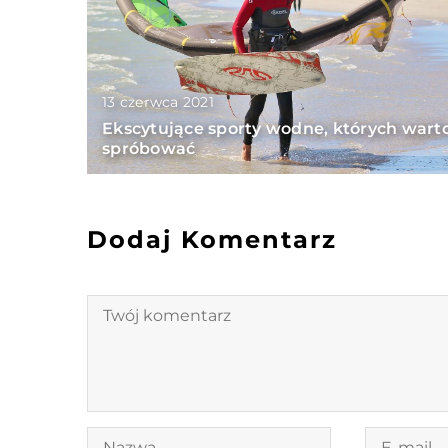
13 czerwca 2021
Ekscytujące sporty wodne, których wart
spróbować
Dodaj Komentarz