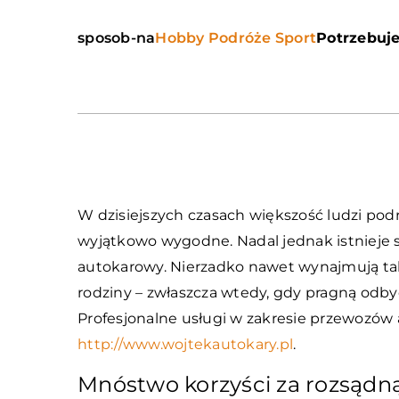
sposob-na
Hobby Podróże Sport
Potrzebuje
W dzisiejszych czasach większość ludzi pod
wyjątkowo wygodne. Nadal jednak istnieje s
autokarowy. Nierzadko nawet wynajmują tak
rodziny – zwłaszcza wtedy, gdy pragną odb
Profesjonalne usługi w zakresie przewozów 
http://www.wojtekautokary.pl
.
Mnóstwo korzyści za rozsądn