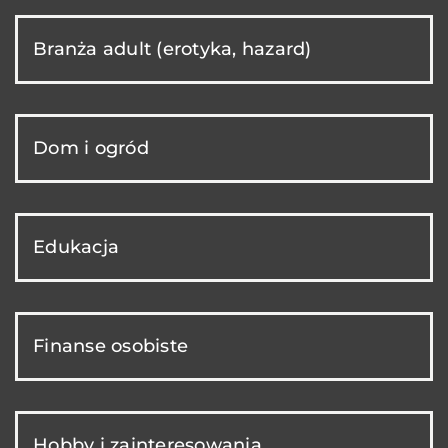
Branża adult (erotyka, hazard)
Dom i ogród
Edukacja
Finanse osobiste
Hobby i zainteresowania