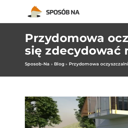
Przydomowa oczy
się zdecydować n
Sposob-Na
Blog
Przydomowa oczyszczalnia
»
»