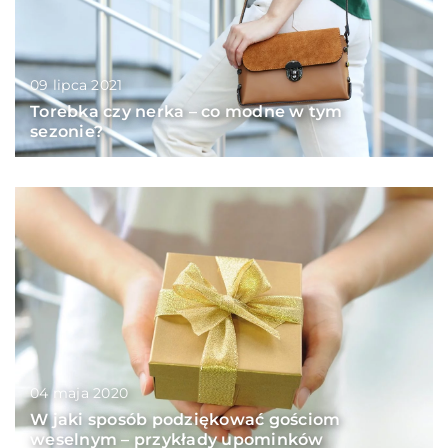
09 lipca 2021
Torebka czy nerka – co modne w tym
sezonie?
04 maja 2020
W jaki sposób podziękować gościom
weselnym – przykłady upominków