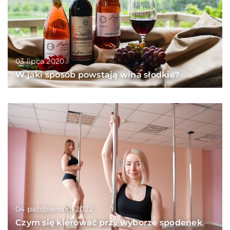
03 lipca 2020
W jaki sposób powstają wina słodkie?
04 października 2022
Czym się kierować przy wyborze spodenek