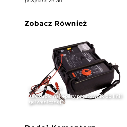
pożądane zniżki.
Zobacz Również
05 sierpnia 2022
Jak kupić najlepszy prostownik do linii
galwanicznej?