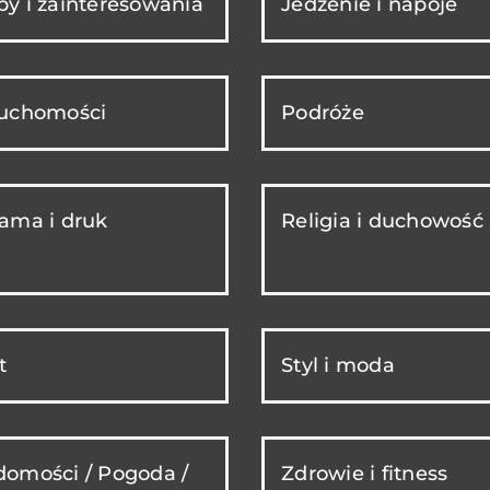
y i zainteresowania
Jedzenie i napoje
ruchomości
Podróże
ama i druk
Religia i duchowość
t
Styl i moda
omości / Pogoda /
Zdrowie i fitness