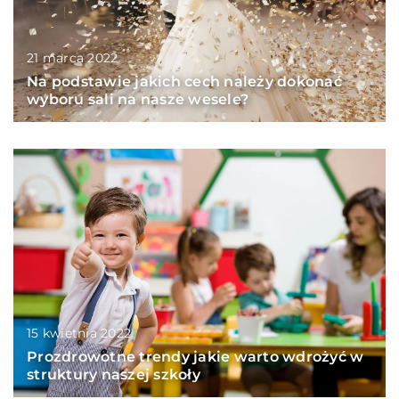
21 marca 2022
Na podstawie jakich cech należy dokonać
wyboru sali na nasze wesele?
15 kwietnia 2022
Prozdrowotne trendy jakie warto wdrożyć w
struktury naszej szkoły