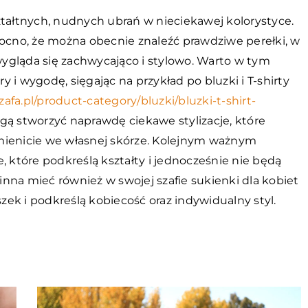
ztałtnych, nudnych ubrań w nieciekawej kolorystyce.
mocno, że można obecnie znaleźć prawdziwe perełki, w
ygląda się zachwycająco i stylowo. Warto w tym
 i wygodę, sięgając na przykład po bluzki i T-shirty
afa.pl/product-category/bluzki/bluzki-t-shirt-
gą stworzyć naprawdę ciekawe stylizacje, które
mienicie we własnej skórze. Kolejnym ważnym
które podkreślą kształty i jednocześnie nie będą
nna mieć również w swojej szafie sukienki dla kobiet
szek i podkreślą kobiecość oraz indywidualny styl.