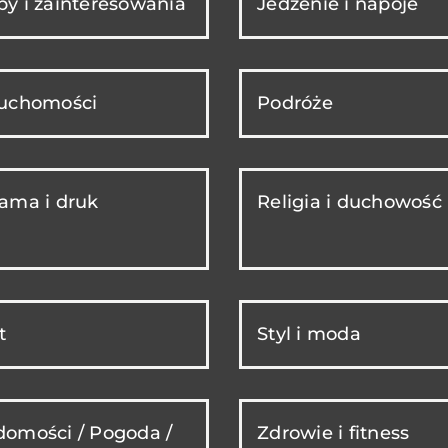
y i zainteresowania
Jedzenie i napoje
ruchomości
Podróże
ama i druk
Religia i duchowość
t
Styl i moda
omości / Pogoda /
Zdrowie i fitness