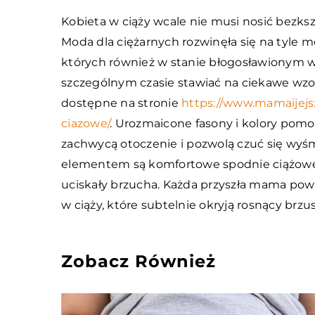
Kobieta w ciąży wcale nie musi nosić bezks
Moda dla ciężarnych rozwinęła się na tyle 
których również w stanie błogosławionym w
szczególnym czasie stawiać na ciekawe wzory
dostępne na stronie
https://www.mamaijejsz
ciazowe/
. Urozmaicone fasony i kolory pomo
zachwycą otoczenie i pozwolą czuć się wyś
elementem są komfortowe spodnie ciążowe, 
uciskały brzucha. Każda przyszła mama powi
w ciąży, które subtelnie okryją rosnący brzu
Zobacz Również