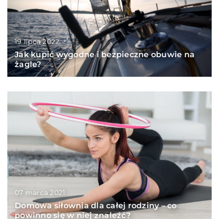
19 lipca 2022
Jak kupić wygodne i bezpieczne obuwie na
żagle?
07 marca 2021
Domowa siłownia dla całej rodziny – co
powinno się w niej znaleźć?