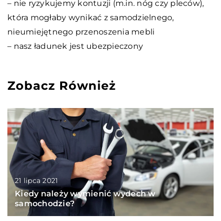
– nie ryzykujemy kontuzji (m.in. nóg czy pleców),
która mogłaby wynikać z samodzielnego,
nieumiejętnego przenoszenia mebli
– nasz ładunek jest ubezpieczony
Zobacz Również
21 lipca 2021
Kiedy należy wymienić wydech w
samochodzie?