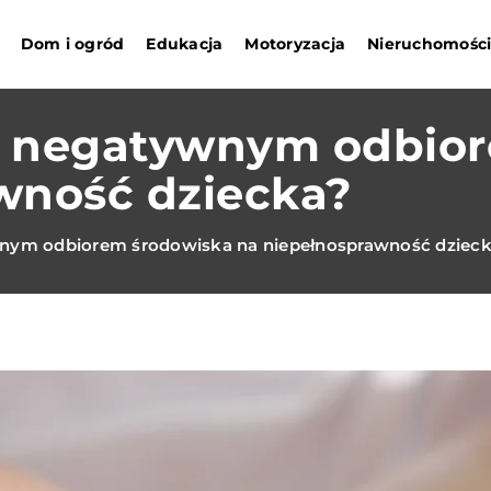
Dom i ogród
Edukacja
Motoryzacja
Nieruchomośc
 z negatywnym odbio
wność dziecka?
wnym odbiorem środowiska na niepełnosprawność dziec