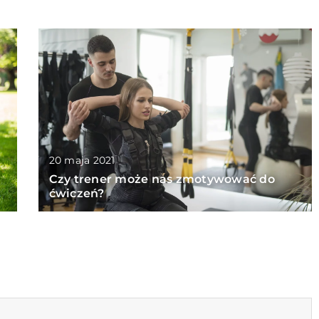
20 maja 2021
Czy trener może nas zmotywować do
ćwiczeń?