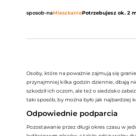
sposob-na
Mieszkanie
Potrzebujesz ok. 2 m
Osoby, które na poważnie zajmują się gran
przynajmniej kilka godzin dziennie, dbają n
szkodził ich oczom, ale też o siedzisko zab
taki sposób, by można było jak najbardziej 
Odpowiednie podparcia
Pozostawanie przez długi okres czasu w je
lędźwiowym pleców, a także odczuwalny dy