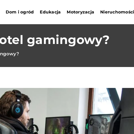
Dom i ogród
Edukacja
Motoryzacja
Nieruchomośc
fotel gamingowy?
mingowy?