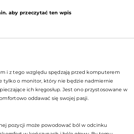
in. aby przeczytać ten wpis
iem i z tego względu spędzają przed komputerem
ie tylko o monitor, który nie będzie nadmiernie
ezpieczające ich kręgosłup. Jest ono przystosowane w
komfortowo oddawać się swojej pasji.
dnej pozycji może powodować ból w odcinku
skomfort w kończynach i bóle głowy. By temu