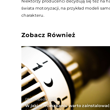
Niektórzy producenci decydują się też na h
świata motoryzacji, na przykład modeli sa
charakteru.
Zobacz Również
08 listopada 2018
W jakim mieszkaniu warto zainstalować