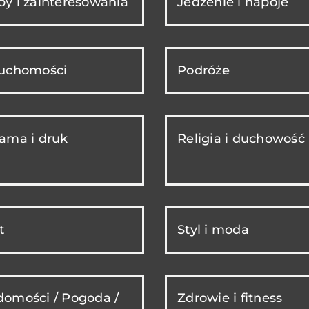
y i zainteresowania
Jedzenie i napoje
ruchomości
Podróże
ama i druk
Religia i duchowość
t
Styl i moda
omości / Pogoda /
Zdrowie i fitness