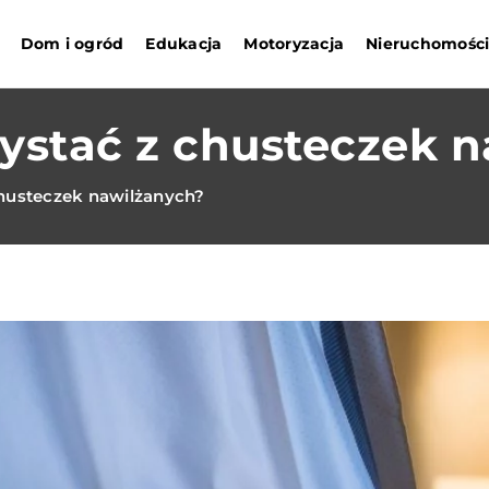
Dom i ogród
Edukacja
Motoryzacja
Nieruchomośc
zystać z chusteczek 
chusteczek nawilżanych?