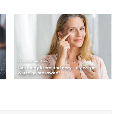
15 września 2022
Naturalny krem pod oczy – dlaczego
warto go stosować?