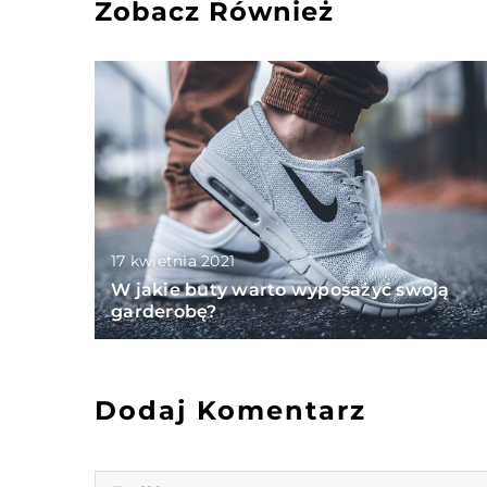
Zobacz Również
17 kwietnia 2021
W jakie buty warto wyposażyć swoją
garderobę?
Dodaj Komentarz