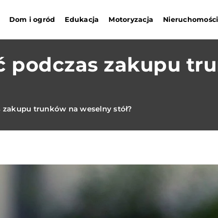
Dom i ogród
Edukacja
Motoryzacja
Nieruchomośc
ć podczas zakupu tr
 zakupu trunków na weselny stół?