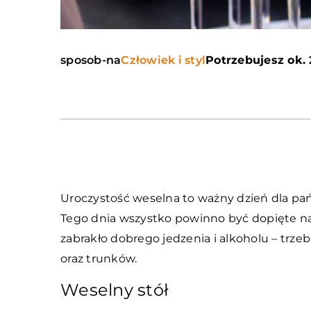
sposob-na
Człowiek i styl
Potrzebujesz ok. 
Uroczystość weselna to ważny dzień dla pa
Tego dnia wszystko powinno być dopięte na
zabrakło dobrego jedzenia i alkoholu – trz
oraz trunków.
Weselny stół