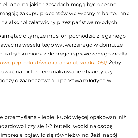
cieli o to, na jakich zasadach mogą być obecne
ymagają zakupu procentów we własnym barze, inne
ę na alkohol załatwiony przez państwa młodych.
pamiętać o tym, że musi on pochodzić z legalnego
podawać na weselu tego wytwarzanego w domu, ze
usi być kupiona z dobrego i sprawdzonego źródła,
rtowo.pl/produkt/wodka-absolut-vodka-05l/
. Żeby
sować na nich spersonalizowane etykiety czy
świadczy o zaangażowaniu państwa młodych w
e przemyślana – lepiej kupić więcej opakowań, niż
ndardowo liczy się 1-2 butelki wódki na osobę
mprezie pojawiło się również wino. Jeśli napój