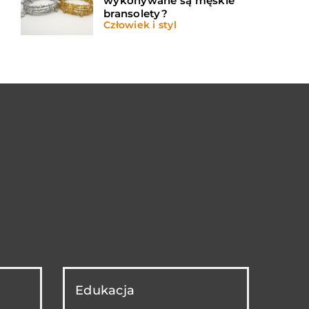
wykonywane są męskie
bransolety?
Człowiek i styl
Edukacja