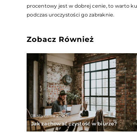
procentowy jest w dobrej cenie, to warto kup
podczas uroczystości go zabraknie.
Zobacz Również
18 stycznia 2020
Jak zachować czystość w biurze?