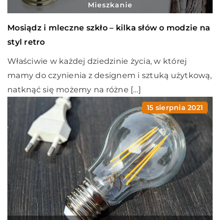
Mieszkanie
Mosiądz i mleczne szkło – kilka słów o modzie na
styl retro
Właściwie w każdej dziedzinie życia, w której
mamy do czynienia z designem i sztuką użytkową,
natknąć się możemy na różne […]
15 sierpnia 2021