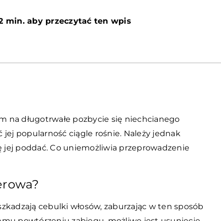
2 min. aby przeczytać ten wpis
m na długotrwałe pozbycie się niechcianego
jej popularność ciągle rośnie. Należy jednak
ię jej poddać. Co uniemożliwia przeprowadzenie
serowa?
zkadzają cebulki włosów, zaburzając w ten sposób
emu powtórzeniu zabiegu, możliwe jest usunięcie