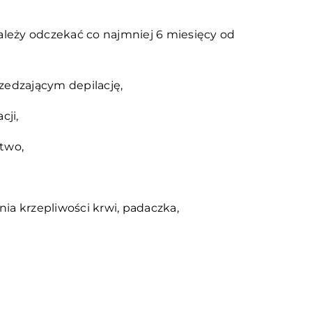
ależy odczekać co najmniej 6 miesięcy od
zedzającym depilację,
cji,
ctwo,
nia krzepliwości krwi, padaczka,