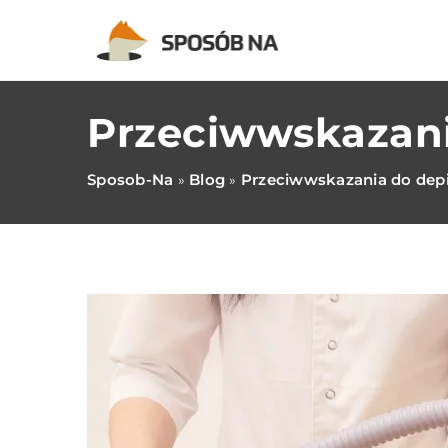
Przeciwwskazania
Sposob-Na
Blog
Przeciwwskazania do depil
»
»