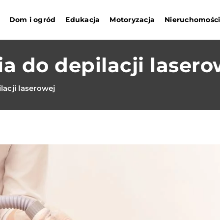
Dom i ogród
Edukacja
Motoryzacja
Nieruchomośc
 do depilacji lasero
acji laserowej