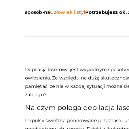
sposob-na
Człowiek i styl
Potrzebujesz ok. 
Depilacja laserowa jest wygodnym sposobe
owłosienia. Ze względu na dużą skuteczność 
pamiętać, że nie w każdej sytuacji można s
zabiegu?
Na czym polega depilacja la
Impulsy świetlne generowane przez laser us
mechanizmy ich wzrostu. Dzięki kilkukrotn