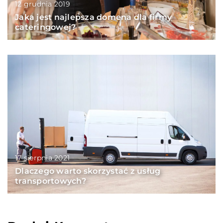
12 grudnia 2019
Jaka jest najlepsza domena dla firmy
cateringowej?
17 sierpnia 2021
Dlaczego warto skorzystać z usług
transportowych?