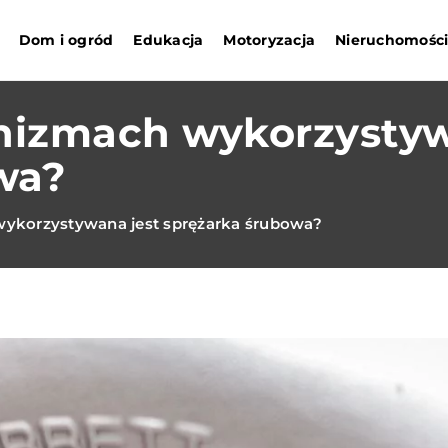
Dom i ogród
Edukacja
Motoryzacja
Nieruchomośc
nizmach wykorzystyw
wa?
ykorzystywana jest sprężarka śrubowa?