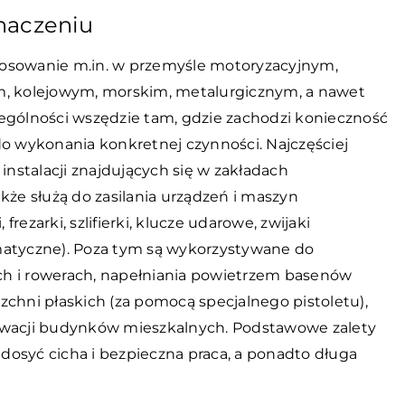
naczeniu
tosowanie m.in. w przemyśle motoryzacyjnym,
m, kolejowym, morskim, metalurgicznym, a nawet
ególności wszędzie tam, gdzie zachodzi konieczność
do wykonania konkretnej czynności. Najczęściej
nstalacji znajdujących się w zakładach
kże służą do zasilania urządzeń i maszyn
ezarki, szlifierki, klucze udarowe, zwijaki
matyczne). Poza tym są wykorzystywane do
 i rowerach, napełniania powietrzem basenów
hni płaskich (za pomocą specjalnego pistoletu),
lewacji budynków mieszkalnych. Podstawowe zalety
osyć cicha i bezpieczna praca, a ponadto długa