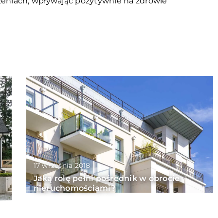
zeniach, wpływając pozytywnie na zdrowie
17 września 2018
Jaką rolę pełni pośrednik w obrocie
nieruchomościami?