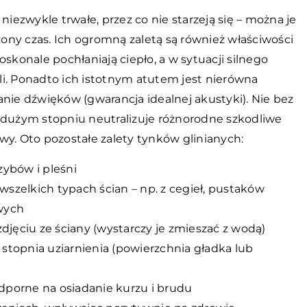
iezwykle trwałe, przez co nie starzeją się – można je
ny czas. Ich ogromną zaletą są również właściwości
skonale pochłaniają ciepło, a w sytuacji silnego
i. Ponadto ich istotnym atutem jest nierówna
anie dźwięków (gwarancja idealnej akustyki). Nie bez
i w dużym stopniu neutralizuje różnorodne szkodliwe
wy. Oto pozostałe zalety tynków glinianych:
ybów i pleśni
zelkich typach ścian – np. z cegieł, pustaków
wych
jęciu ze ściany (wystarczy je zmieszać z wodą)
 stopnia uziarnienia (powierzchnia gładka lub
dporne na osiadanie kurzu i brudu