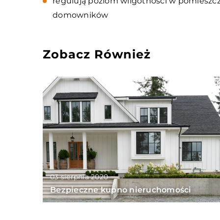
regulują poziom wilgotności w pomieszc
domowników
Zobacz Również
03 sierpnia 2020
Bezpieczne kupno nieruchomości