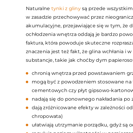
Naturalne
tynki z gliny
są przede wszystkim n
w zasadzie przechowywać przez nieograniczo
akumulacyjne, przejawiające się w tym, że do
ochłodzenia wnętrza oddają je bardzo powol
faktura, która powoduje skuteczne rozprasz
znaczenia jest też fakt, że glina wchłania 
substancje, takie jak choćby dym papieroso
chronią wnętrza przed powstawaniem grz
mogą być z powodzeniem stosowane na ws
cementowych czy płyt gipsowo-kartono
nadają się do ponownego nakładania po zd
dają zróżnicowane efekty w zależności od
chropowata)
ułatwiają utrzymanie porządku, gdyż są o