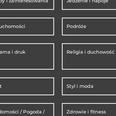
y i zainteresowania
Jedzenie i napoje
ruchomości
Podróże
ama i druk
Religia i duchowość
t
Styl i moda
omości / Pogoda /
Zdrowie i fitness