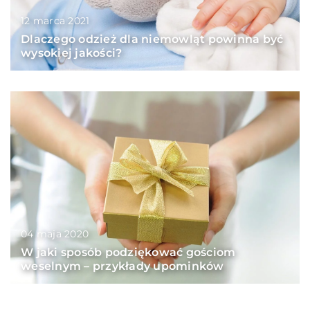
12 marca 2021
Dlaczego odzież dla niemowląt powinna być
wysokiej jakości?
04 maja 2020
W jaki sposób podziękować gościom
weselnym – przykłady upominków