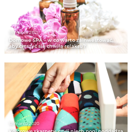
18 marca 2021
Domowe SPA – w co warto zainwestować,
aby cieszyć się chwilą relaksu?
12 marca 2020
Kolorowe skarpety, czyli niech nogi poddadzą